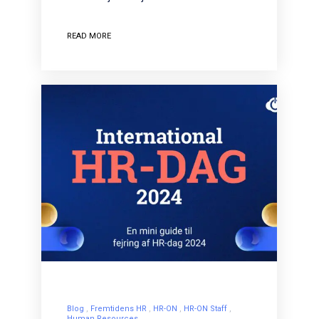
READ MORE
Blog
Fremtidens HR
HR-ON
HR-ON Staff
Human Resources