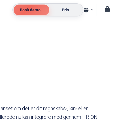
Book demo
Pris
r
nset om det er dit regnskabs-, løn- eller
 allerede nu kan integrere med gennem HR-ON