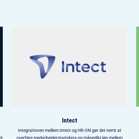
Intect
Integrationen mellem Intect og HR-ON gør det nemt at
et
overføre medarbejderstamdata og månedlig løn mellem