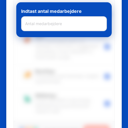
Recruit
Indtast antal medarbejdere
Alt til rekruttering fra tiltrækning til
ansættelse: karriereside, screening,
kommunikation, compliance.
Staff
Hele medarbejderrejsen fra
stamdata, work-flows, engagement,
onboarding, trivsel, MUS/APV til
ferie/fravær og app.
Boarding+
Onboarding med FastTrack, insights
og benchmark.
Wellbeing+
Trivsel med WHO-5 benchmark,
ledersparring og professionelt
respons team.