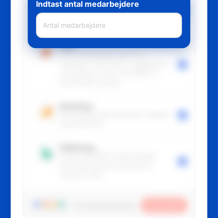
Indtast antal medarbejdere
Alt til rekruttering fra tiltrækning til
ansættelse: karriereside, screening,
kommunikation, compliance.
Staff
Hele medarbejderrejsen fra
stamdata, work-flows, engagement,
onboarding, trivsel, MUS/APV til
ferie/fravær og app.
Boarding+
Onboarding med FastTrack, insights
og benchmark.
Wellbeing+
Trivsel med WHO-5 benchmark,
ledersparring og professionelt
respons team.
Saved
30
%
Din abonnementsrabat