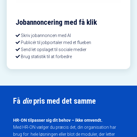
Jobannoncering med få klik
Skriv jobannoncen med AI
Publicér til jobportaler med et flueben
Send let opslaget til sociale medier
Brug statistik til at forbedre
Få
din
pris med det samme
HR-ON tilpasser sig dit behov – ikke omvendt.
Med HR-ON vælger du præcis det, din organisation har
brug for: hele løsningen eller blot de moduler, der letter