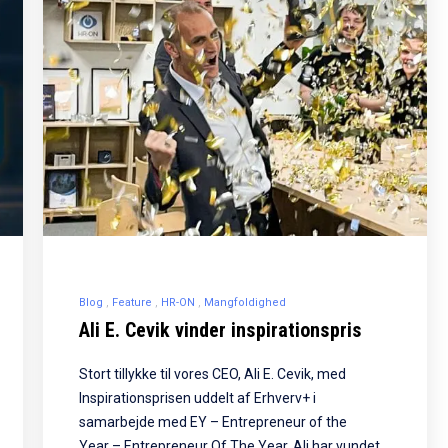
Blog
Feature
HR-ON
Mangfoldighed
Ali E. Cevik vinder inspirationspris
Stort tillykke til vores CEO, Ali E. Cevik, med
Inspirationsprisen uddelt af Erhverv+ i
samarbejde med EY – Entrepreneur of the
Year – Entrepreneur Of The Year. Ali har vundet