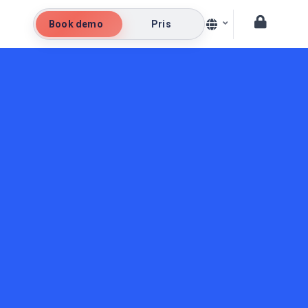
Book demo
Pris