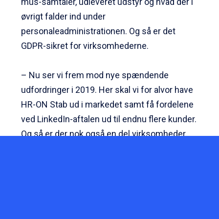
mus-samtaler, udleveret udstyr og hvad der i
øvrigt falder ind under
personaleadministrationen. Og så er det
GDPR-sikret for virksomhederne.
– Nu ser vi frem mod nye spændende
udfordringer i 2019. Her skal vi for alvor have
HR-ON Stab ud i markedet samt få fordelene
ved LinkedIn-aftalen ud til endnu flere kunder.
Og så er der nok også en del virksomheder,
der fortsat har brug for at få styr på GDPR i
forhold til deres rekruttering med et
rekrutteringssystem fra os, slutter Ali Cevik.