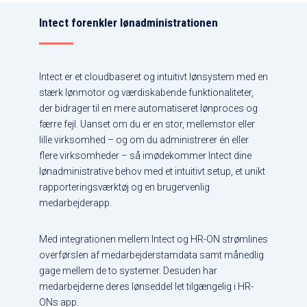
Intect forenkler lønadministrationen
Intect er et cloudbaseret og intuitivt lønsystem med en
stærk lønmotor og værdiskabende funktionaliteter,
der bidrager til en mere automatiseret lønproces og
færre fejl. Uanset om du er en stor, mellemstor eller
lille virksomhed – og om du administrerer én eller
flere virksomheder – så imødekommer Intect dine
lønadministrative behov med et intuitivt setup, et unikt
rapporteringsværktøj og en brugervenlig
medarbejderapp.
Med integrationen mellem Intect og HR-ON strømlines
overførslen af medarbejderstamdata samt månedlig
gage mellem de to systemer. Desuden har
medarbejderne deres lønseddel let tilgængelig i HR-
ONs app.