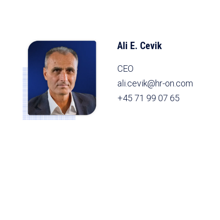
Ali E. Cevik
CEO
ali.cevik@hr-on.com
+45 71 99 07 65