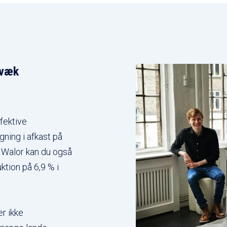
 væk
fektive
ning i afkast på
d Walor kan du også
ktion på 6,9 % i
r ikke