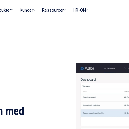
dukter
Kunder
Ressourcer
HR-ON
n med