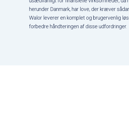
usædvanligt for finansielle virksomheder, da
herunder Danmark, har love, der kræver såda
Walor leverer en komplet og brugervenlig løs
forbedre håndteringen af disse udfordringer.