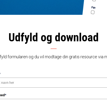
Udfyld og download
yld formularen og du vil modtage din gratis resource via m
*
hed
*