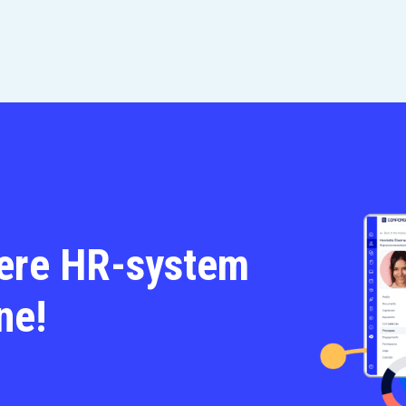
ære HR-system
ne!