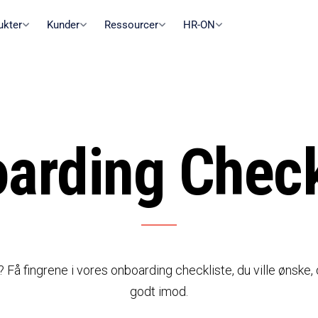
ukter
Kunder
Ressourcer
HR-ON
arding Check
 fingrene i vores onboarding checkliste, du ville ønske, du 
godt imod.