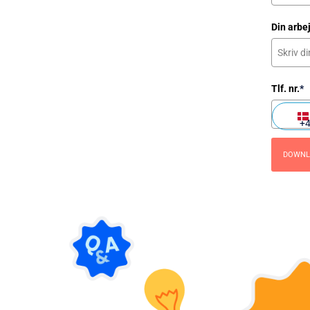
Din arbe
Tlf. nr.
*
D
+
E
N
DOWNL
A
R
K
+
4
5