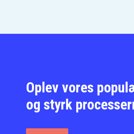
Oplev vores popul
og styrk processer