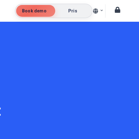
Book demo
Pris
t