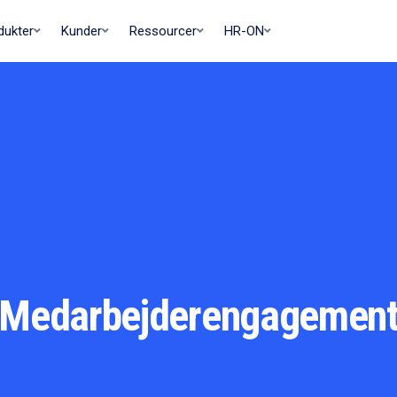
dukter
Kunder
Ressourcer
HR-ON
Medarbejderengagemen