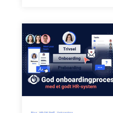
Blog
HR-ON Staff
Onboarding