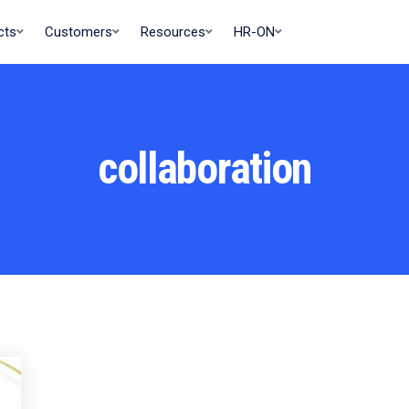
cts
Customers
Resources
HR-ON
collaboration