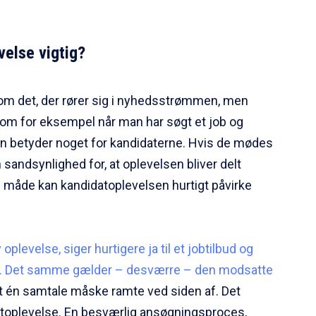
velse vigtig?
m det, der rører sig i nyhedsstrømmen, men
m for eksempel når man har søgt et job og
jsen betyder noget for kandidaterne. Hvis de mødes
n sandsynlighed for, at oplevelsen bliver delt
en måde kan kandidatoplevelsen hurtigt påvirke
 oplevelse, siger hurtigere ja til et jobtilbud og
e. Det samme gælder – desværre – den modsatte
 at én samtale måske ramte ved siden af. Det
toplevelse. En besværlig ansøgningsproces,