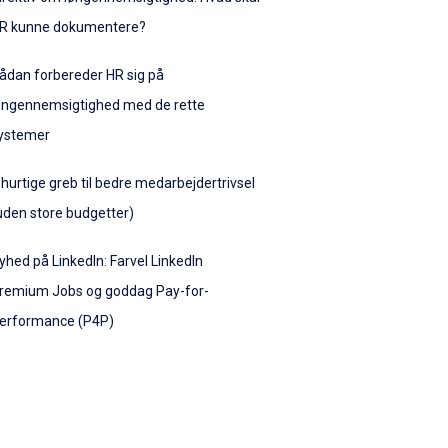
R kunne dokumentere?
ådan forbereder HR sig på
øngennemsigtighed med de rette
ystemer
 hurtige greb til bedre medarbejdertrivsel
uden store budgetter)
yhed på LinkedIn: Farvel LinkedIn
remium Jobs og goddag Pay-for-
erformance (P4P)