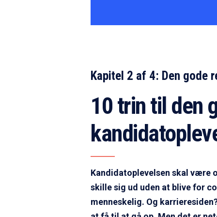
Kapitel 2 af 4: Den gode r
10 trin til den
kandidatoplev
Kandidatoplevelsen skal være 
skille sig ud uden at blive for 
menneskelig. Og karrieresiden? 
at få til at gå op. Men det er n