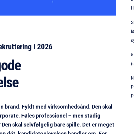
H
S
l
s
ekruttering i 2026
5
 gode
(
else
N
P
P
on brand. Fyldt med virksomhedsånd. Den skal
corporate. Føles professionel – men stadig
Den skal selvfølgelig bare spille. Det er meget
etop dét, kandidatoplevelsen handler om. For