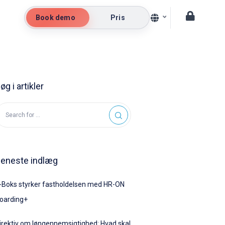
Book demo
Pris
øg i artikler
eneste indlæg
-Boks styrker fastholdelsen med HR-ON
oarding+
irektiv om løngennemsigtighed: Hvad skal