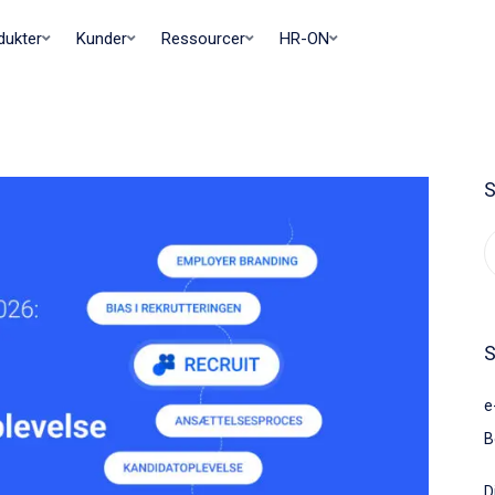
dukter
Kunder
Ressourcer
HR-ON
S
S
e
B
D