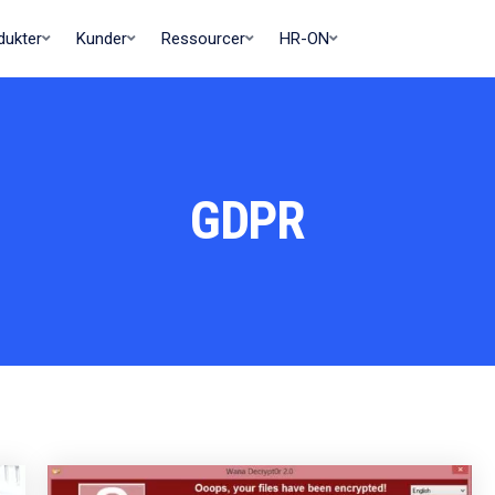
dukter
Kunder
Ressourcer
HR-ON
GDPR