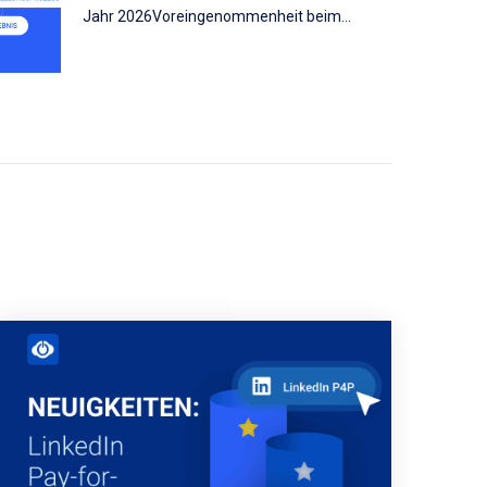
Jahr 2026Voreingenommenheit beim
Recruiting: Ein Leitfaden für eine objektive
Personalbeschaffung Worauf achten Sie bei
der Personalauswahl? Vielleicht wissen Sie
bereits, welche Kompetenzen Ihr neuer
Kollege mitbringen sollte, aber wie sieht es
mit den unausgesprochenen Faktoren aus –
den Dingen, die Sie unbewusst bewerten?…