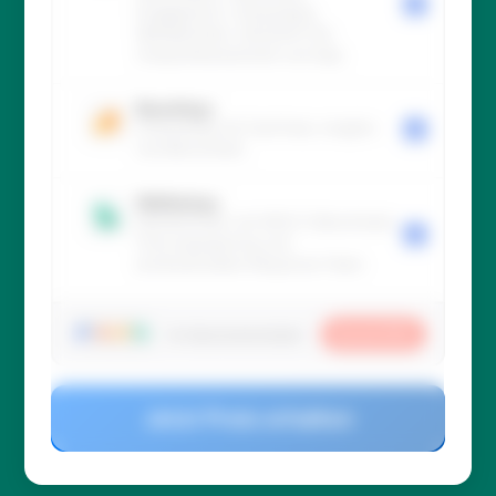
Engagement, Onboarding,
Wohlbefinden, MUS/APV bis
Urlaub/Abwesenheit und App.
Boarding+
Onboarding mit FastTrack, Insights
und Benchmark.
Wellbeing+
Wohlbefinden mit WHO-5 Benchmark,
Führungssparring und
professionellem Response-Team.
Saved
30
%
Ihr Abonnementrabatt
Jetzt Preis erhalten