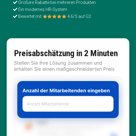
Größere Rabatte bei mehreren Produkten
Ein modernes HR-System
Bewertet mit
4.6/5 auf G2
Preisabschätzung in 2 Minuten
Stellen Sie Ihre Lösung zusammen und
erhalten Sie einen maßgeschneiderten Preis
Recruit
Anzahl der Mitarbeitenden eingeben
Alles für die Rekrutierung von der
Gewinnung bis zur Einstellung:
Karriereseite, Screening,
Kommunikation, Compliance.
Staff
Die gesamte Mitarbeiterreise von
Stammdaten, Workflows,