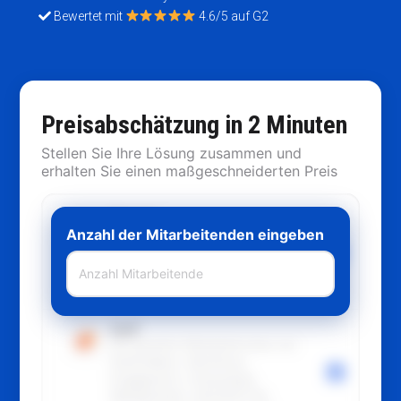
Bewertet mit
4.6/5 auf G2
Preisabschätzung in 2 Minuten
Stellen Sie Ihre Lösung zusammen und
erhalten Sie einen maßgeschneiderten Preis
Recruit
Anzahl der Mitarbeitenden eingeben
Alles für die Rekrutierung von der
Gewinnung bis zur Einstellung:
Karriereseite, Screening,
Kommunikation, Compliance.
Staff
Die gesamte Mitarbeiterreise von
Stammdaten, Workflows,
Engagement, Onboarding,
Wohlbefinden, MUS/APV bis