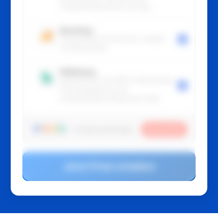
Urlaub/Abwesenheit und App.
Boarding+
Onboarding mit FastTrack, Insights
und Benchmark.
Wellbeing+
Wohlbefinden mit WHO-5 Benchmark,
Führungssparring und
professionellem Response-Team.
Saved
30
%
Ihr Abonnementrabatt
Jetzt Preis erhalten