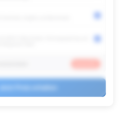
 FastTrack, Insights und Benchmark.
mit WHO-5 Benchmark, Führungssparring und
em Response-Team.
nnementrabatt
Saved
30
%
Jetzt Preis erhalten