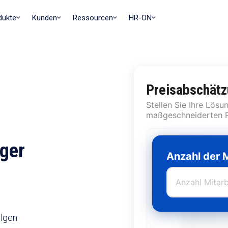
dukte
Kunden
Ressourcen
HR-ON
Preisabschätz
Stellen Sie Ihre Lös
maßgeschneiderten P
Recruit
ger
Alles für die 
Anzahl der 
Einstellung: K
Compliance.
Staff
Die gesamte Mi
Engagement, O
olgen
Urlaub/Abwese