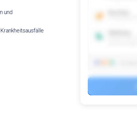
n und
Boarding+
Onboarding mit
Krankheitsausfälle
Wellbeing+
Wohlbefinden 
professionell
Ihr Abo