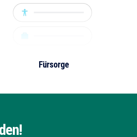
Fürsorge
den!