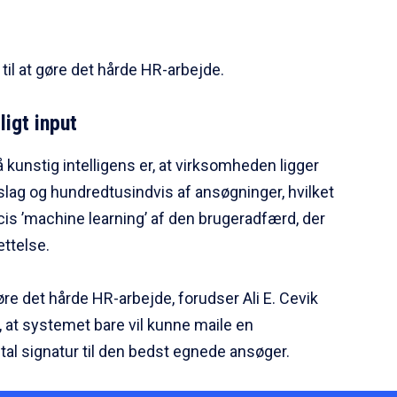
til at gøre det hårde HR-arbejde.
igt input
unstig intelligens er, at virksomheden ligger
slag og hundredtusindvis af ansøgninger, hvilket
cis ’machine learning’ af den brugeradfærd, der
ættelse.
e det hårde HR-arbejde, forudser Ali E. Cevik
t, at systemet bare vil kunne maile en
al signatur til den bedst egnede ansøger.