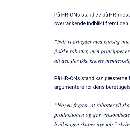
På HR-ONs stand 77 på HR-messe
overraskende indblik i fremtiden.
“Når vi arbejder med kunstig intell
fysiske robotter, men princippet e
alt det, der ikke kræver menneske
På HR-ONs stand kan gæsterne f
argumentere for dens berettigels
“Nogen frygter, at robotter vil ska
produktionen og gør virksomheder
hvilket igen skaber nye job,” skri