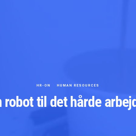
HR-ON
HUMAN RESOURCES
robot til det hårde arb