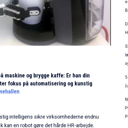
e
B
D
H
S
l
s
å maskine og brygge kaffe: Er han din
5
r fokus på automatisering og kunstig
(
nehallen
N
P
nstig intelligens sikre virksomhederne endnu
P
sk kan en robot gøre det hårde HR-arbejde.