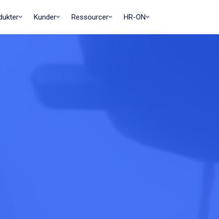
dukter
Kunder
Ressourcer
HR-ON