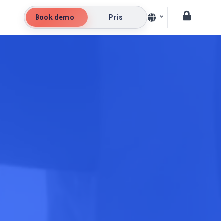
Book demo
Pris