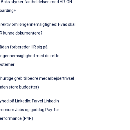
-Boks styrker fastholdelsen med HR-ON
oarding+
irektiv om løngennemsigtighed: Hvad skal
R kunne dokumentere?
ådan forbereder HR sig på
øngennemsigtighed med de rette
ystemer
 hurtige greb til bedre medarbejdertrivsel
uden store budgetter)
yhed på LinkedIn: Farvel LinkedIn
remium Jobs og goddag Pay-for-
erformance (P4P)